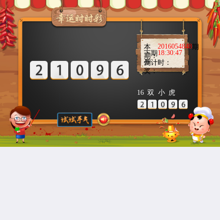
2016054848
本
期
18:30:47
下期
期：
开
倒计时：
奖：
16
双
小
虎