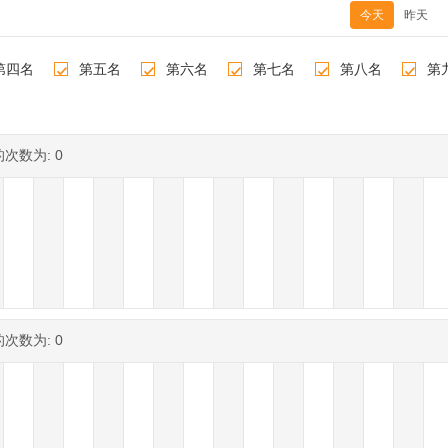
今天
昨天
第四名
第五名
第六名
第七名
第八名
第
5
6
7
8
9
的次数为:
0
的次数为:
0