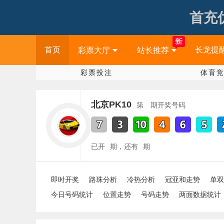
首充优
首页
长龙提
彩票大厅
站长推荐
彩票投注
体育
北京PK10
第
期开奖号码
已开
期，还有
期
即时开奖
路珠分析
冷热分析
冠亚和走势
单双
今日号码统计
位置走势
号码走势
两面数据统计