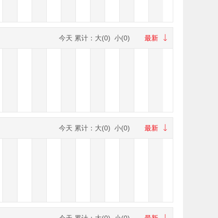
今天
累计：大(
0
) 小(
0
)
最新
今天
累计：大(
0
) 小(
0
)
最新