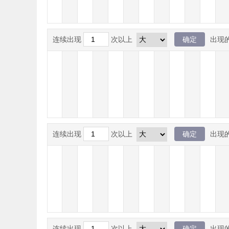
连续出现
次以上
出现
连续出现
次以上
出现
连续出现
次以上
出现