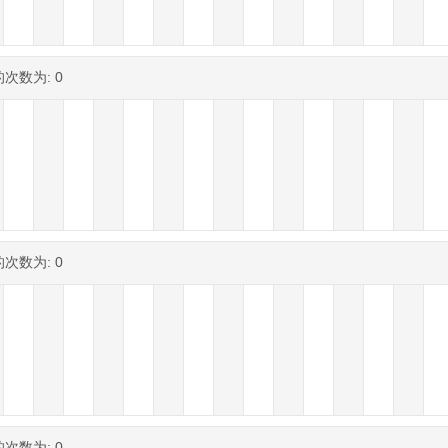
的次数为:
0
的次数为:
0
的次数为:
0