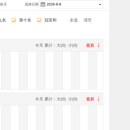
前天
选择日期
九名
第十名
冠亚和
全选
清空
10
11
今天
累计：大(
0
) 小(
0
)
最新
今天
累计：大(
0
) 小(
0
)
最新