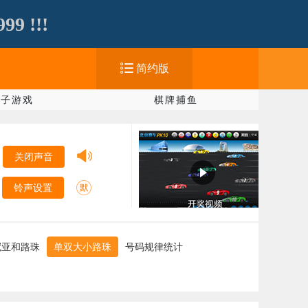
 !!!
简约版
电子游戏
棋牌捕鱼
关闭声音
铃声设置
冠亚和路珠
单双大小路珠
号码规律统计