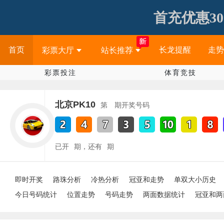
首充优惠30
首页
长龙提醒
走势
彩票大厅
站长推荐
彩票投注
体育竞技
北京PK10
第
期开奖号码
已开
期，还有
期
即时开奖
路珠分析
冷热分析
冠亚和走势
单双大小历史
今日号码统计
位置走势
号码走势
两面数据统计
冠亚和两