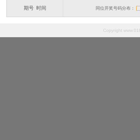
期号 时间
同位开奖号码分布：
Copyright
www.01