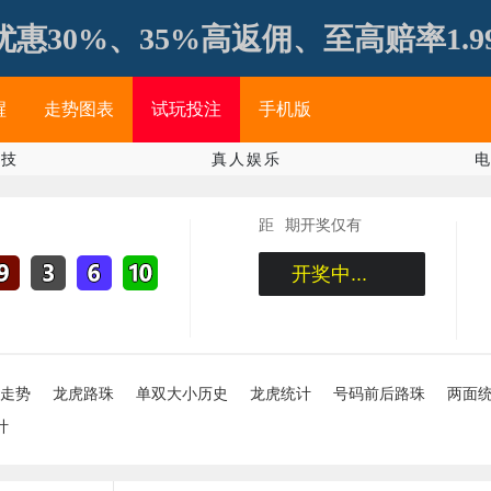
惠30%、35%高返佣、至高赔率1.9999
醒
走势图表
试玩投注
手机版
竞技
真人娱乐
距
期开奖仅有
开奖中...
走势
龙虎路珠
单双大小历史
龙虎统计
号码前后路珠
两面
计