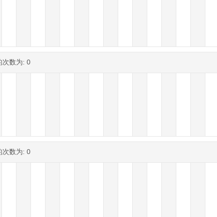
的次数为:
0
的次数为:
0