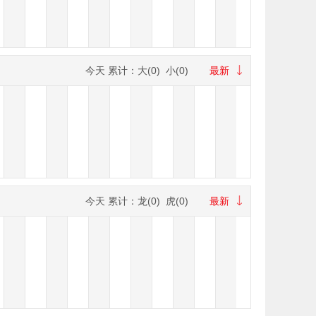
今天
累计：大(
0
) 小(
0
)
最新
今天
累计：龙(
0
) 虎(
0
)
最新