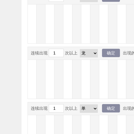
连续出现
次以上
出现
连续出现
次以上
出现