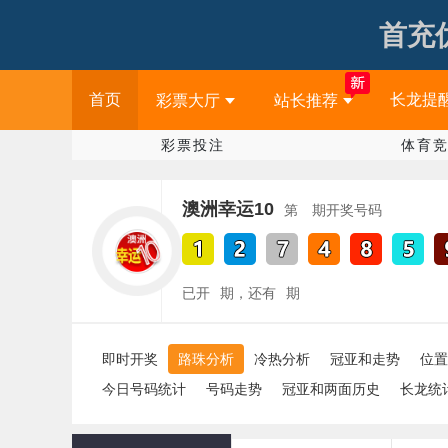
首充优
首页
长龙提
彩票大厅
站长推荐
彩票投注
体育
澳洲幸运10
第
期开奖号码
已开
期，还有
期
即时开奖
路珠分析
冷热分析
冠亚和走势
位置
今日号码统计
号码走势
冠亚和两面历史
长龙统