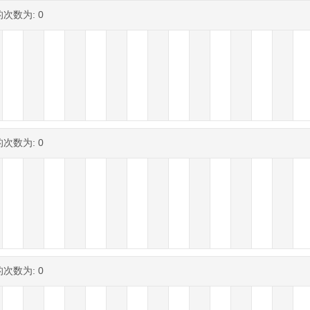
的次数为:
0
的次数为:
0
的次数为:
0