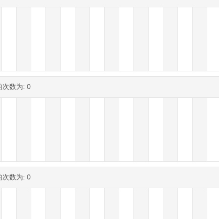
的次数为:
0
的次数为:
0