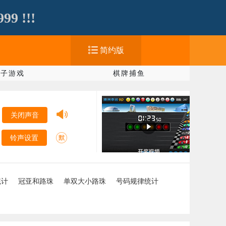
 !!!
简约版
电子游戏
棋牌捕鱼
关闭声音
铃声设置
统计
冠亚和路珠
单双大小路珠
号码规律统计