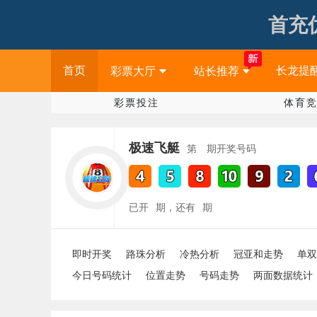
首充优
首页
长龙提
彩票大厅
站长推荐
彩票投注
体育
极速飞艇
第
期开奖号码
已开
期，还有
期
即时开奖
路珠分析
冷热分析
冠亚和走势
单双
今日号码统计
位置走势
号码走势
两面数据统计