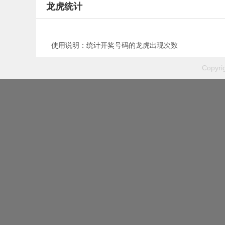
龙虎统计
使用说明：统计开奖号码的龙虎出现次数
Copyri