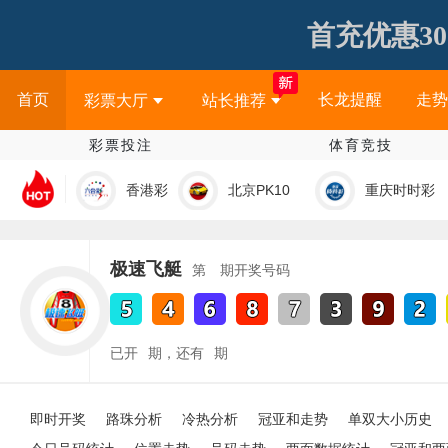
首充优惠30
首页
长龙提醒
走势
彩票大厅
站长推荐
彩票投注
体育竞技
香港彩
北京PK10
重庆时时彩
极速飞艇
第
期开奖号码
已开
期，还有
期
即时开奖
路珠分析
冷热分析
冠亚和走势
单双大小历史