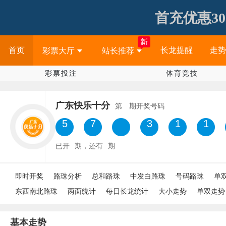
首充优惠30
首页
长龙提醒
走势
彩票大厅
站长推荐
彩票投注
体育竞技
广东快乐十分
第
期开奖号码
7
8
9
6
已开
期，还有
期
3
0
即时开奖
路珠分析
总和路珠
中发白路珠
号码路珠
单
东西南北路珠
两面统计
每日长龙统计
大小走势
单双走势
基本走势