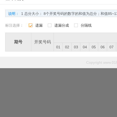
说明：
1 总分大小： 8个开奖号码的数字的和值为总分；和值85~1
2 总分单双： 8个开奖号码的数字的和值为总分;总分值奇数
标注选择：
遗漏
遗漏分成
分隔线
3 8个开奖号码的数字的和值为总分;总分值的个位数大于等于5
1
3
4
4 遗漏期数：自上期开出到本期间隔的期数；
期号
开奖号码
5 分隔线：每五期使用分隔线，使横向导航更加清晰;
01
02
03
04
05
06
07
6 出现次数：统计周期内，某个号码的累计出现次数。<
7 当前遗漏：自上期开出到本期间隔的期数;
Copyright
www.01
8 平均遗漏：统计期数内遗漏的平均值。（计算公式：平均遗漏＝
9 最大遗漏：统计期数内遗漏的最大值;
10 最大连出值：统计期数内连续开出的最大值；