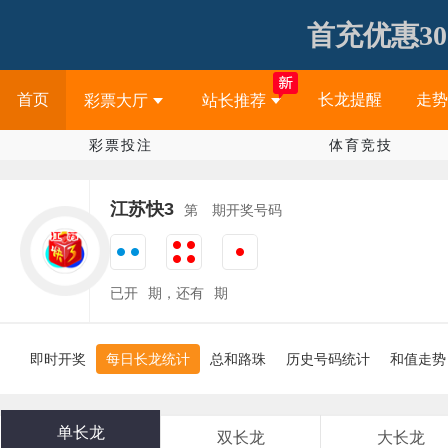
首充优惠30
首页
长龙提醒
走势
彩票大厅
站长推荐
彩票投注
体育竞技
江苏快3
第
期开奖号码
已开
期，还有
期
即时开奖
每日长龙统计
总和路珠
历史号码统计
和值走势
单长龙
双长龙
大长龙