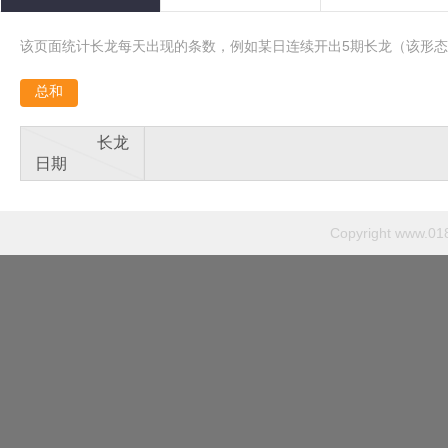
该页面统计长龙每天出现的条数，例如某日连续开出5期长龙（该形态
总和
长龙
日期
Copyright
www.01