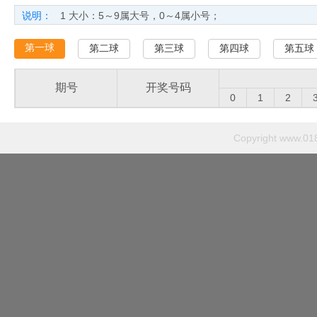
说明：
1 大小：5～9属大号，0～4属小号；
2 单双：1、3、5、7、9属单数，0、2、4、6、8属双数；
第一球
第二球
第三球
第四球
第五球
3 质合：1、2、3、5、7属质数，0、4、6、8、9属合数;
4 遗漏期数：自上期开出到本期间隔的期数；
期号
开奖号码
5 分隔线：每五期使用分隔线，使横向导航更加清晰;
0
1
2
6 出现次数：统计周期内，某个号码的累计出现次数。
8 平均遗漏：统计期数内遗漏的平均值。（计算公式：平均遗漏＝
Copyright
www.01
9 最大遗漏：统计期数内遗漏的最大值;
10 最大连出值：统计期数内连续开出的最大值；