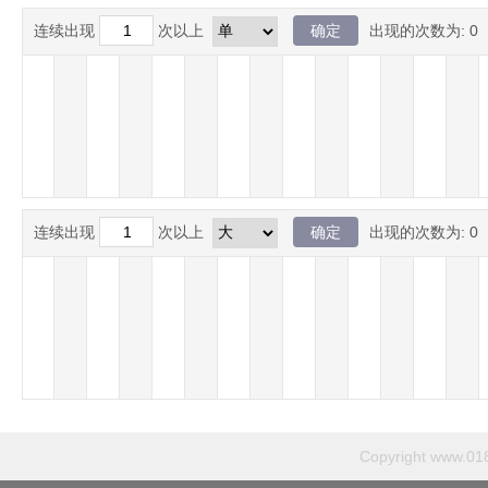
连续出现
次以上
出现的次数为:
0
连续出现
次以上
出现的次数为:
0
Copyright
www.01