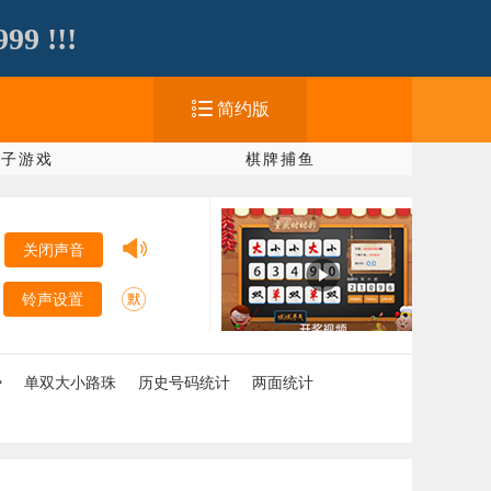
 !!!
简约版
电子游戏
棋牌捕鱼
关闭声音
铃声设置
势
单双大小路珠
历史号码统计
两面统计