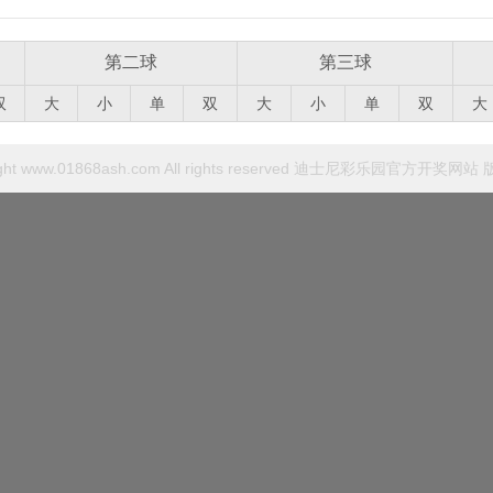
第二球
第三球
双
大
小
单
双
大
小
单
双
大
ght
www.01868ash.com
All rights reserved
迪士尼彩乐园官方开奖网站