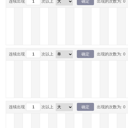
连续出现
次以上
出现的次数为:
0
连续出现
次以上
出现的次数为:
0
连续出现
次以上
出现的次数为:
0