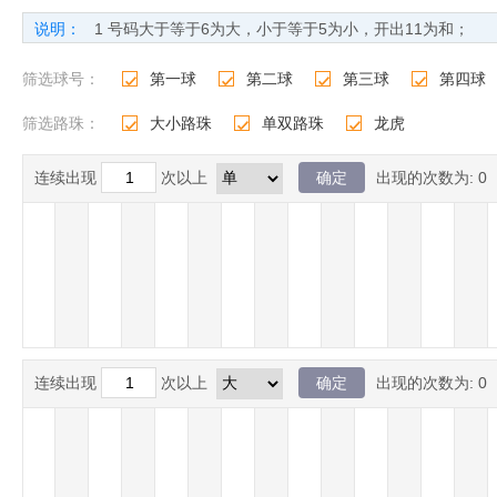
说明：
1 号码大于等于6为大，小于等于5为小，开出11为和；
2 开出双数叫双，开出单数叫单；
筛选球号：
第一球
第二球
第三球
第四球
3 注："和"只对1-5球生效;
1
2
3
4
4 龙虎：开出号码中，第一球大于第五球为龙，反之为虎；
筛选路珠：
大小路珠
单双路珠
龙虎
2
1
3
5 和尾大小：总和的个位数的大小，0-4为小，5-9为大;
连续出现
次以上
出现的次数为:
0
连续出现
次以上
出现的次数为:
0