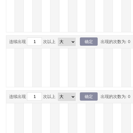
连续出现
次以上
出现的次数为:
0
连续出现
次以上
出现的次数为:
0