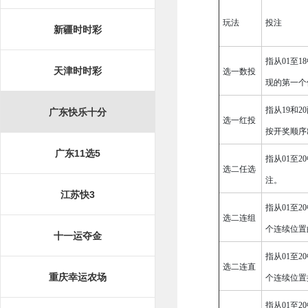
玩法
投注
新疆时时彩
指从01至
天津时时彩
选一数投
现的第一个
指从19和
广东快乐十分
选一红投
按开奖顺序
广东11选5
指从01至
选二任选
注。
江苏快3
指从01至
选二连组
个连续位置
十一运夺金
指从01至
选二连直
重庆幸运农场
个连续位置
指从01至