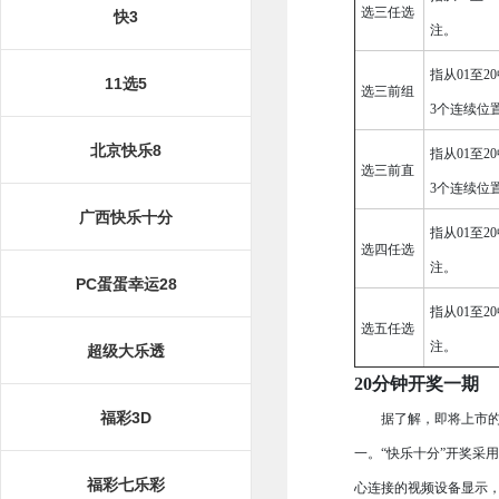
选三任选
快3
注。
指从01至
11选5
选三前组
3个连续位
北京快乐8
指从01至
选三前直
3个连续位
广西快乐十分
指从01至
选四任选
注。
PC蛋蛋幸运28
指从01至
选五任选
注。
超级大乐透
20分钟开奖一期
福彩3D
据了解，即将上市的
一。“快乐十分”开奖采
福彩七乐彩
心连接的视频设备显示，