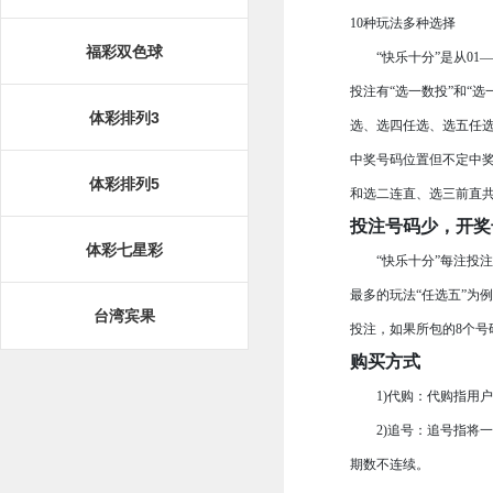
10种玩法多种选择
福彩双色球
“快乐十分”是从01—
投注有“选一数投”和“
体彩排列3
选、选四任选、选五任
中奖号码位置但不定中
体彩排列5
和选二连直、选三前直共
投注号码少，开奖
体彩七星彩
“快乐十分”每注投注号
最多的玩法“任选五”为
台湾宾果
投注，如果所包的8个号
购买方式
1)代购：
代购指用户
2)追号：
追号指将一
期数不连续。