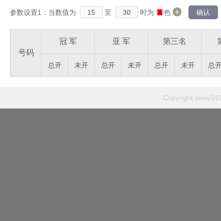
参数设置1：当数值为
至
时为
色
确认
冠 军
亚 军
第三名
号码
总开
未开
总开
未开
总开
未开
总
Copyright
www.01