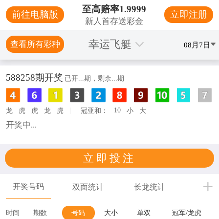
至高赔率1.9999
前往电脑版
立即注册
新人首存送彩金
幸运飞艇
查看所有彩种
08月7日
588258
期开奖
已开
...
期，剩余
...
期
|
10
龙
虎
虎
龙
虎
冠亚和：
小
大
开奖中...
立即投注
开奖号码
双面统计
长龙统计
号码
号码
大小
单双
冠军/龙虎
时间
期数