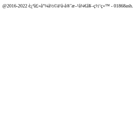
@2016-2022 è¿ªå£«å°¼å½©ä¹å›­å®˜æ–¹å¼€å¥–ç½‘ç«™ - 01868